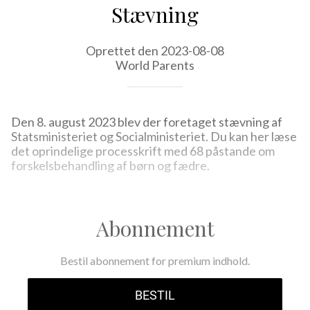
Stævning
Oprettet den 2023-08-08
World Parents
Den 8. august 2023 blev der foretaget stævning af
Statsministeriet og Socialministeriet. Du kan her læse
det oprindelige processkrift med 68 påstande om
forskelsbehandling af børn og fædre.
Abonnement
Bestil abonnement for premium indhold.
BESTIL